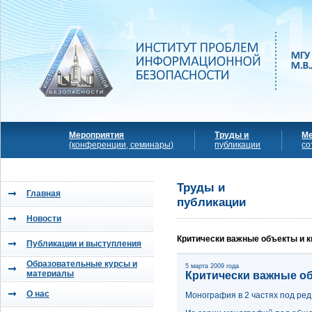
Мероприятия
Труды и
М
(конференции, семинары)
публикации
со
Труды и
Главная
публикации
Новости
Критически важные объекты и 
Публикации и выступления
Образовательные курсы и
5 марта 2009 года
материалы
Критически важные о
О нас
Монография в 2 частях под ред