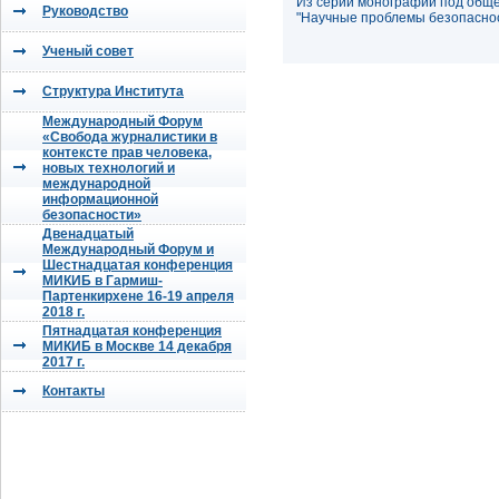
Из серии монографий под обще
Руководство
"Научные проблемы безопаснос
Ученый совет
Структура Института
Международный Форум
«Свобода журналистики в
контексте прав человека,
новых технологий и
международной
информационной
безопасности»
Двенадцатый
Международный Форум и
Шестнадцатая конференция
МИКИБ в Гармиш-
Партенкирхене 16-19 апреля
2018 г.
Пятнадцатая конференция
МИКИБ в Москве 14 декабря
2017 г.
Контакты